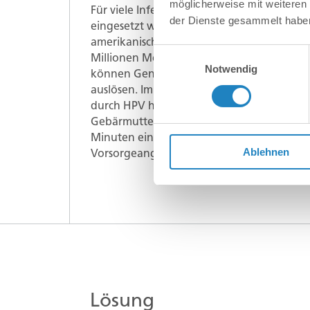
möglicherweise mit weiteren
Für viele Infektionserkrankungen gibt es 
der Dienste gesammelt habe
eingesetzt werden können; nur ein Beispie
amerikanischen Centers for Disease Contro
Einwilligungsauswahl
Millionen Menschen neu mit HPV infiziert.
Notwendig
können Genitalwarzen aber auch untersch
auslösen. Im Falle von Gebärmutterhalsk
durch HPV hervorgerufen. Dabei sind die H
Gebärmutterhalskrebsfälle verantwortlich,
Minuten eine Frau daran verstirbt. In ein
Ablehnen
Vorsorgeangebote, doch diese werden n
Lösung