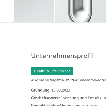
Unternehmensprofil
Health & Life Science
#HomeTesting
#PoC
#HPV
#CancerPreventi
Gründung:
13.03.2023
Geschäftszweck:
Forschung und Entwicklun
Kontakt:
skaiste@intudiagnostics.com